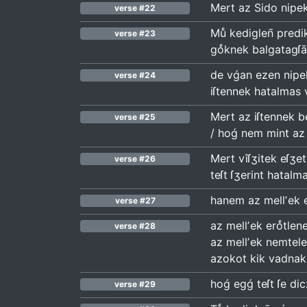
Mert az Sido nipek 
verse #22
Muͤ kediglen̄ predi
verse #23
goͤknek balgatagſā
de vǵan ezen nipekn
verse #24
iſtennek hatalmas v
Mert az iſtennek be
verse #25
/ hoǵ nem mint a
Mert vîſʒitek eſʒet
verse #26
teſt ſʒerint hatal
hanem az mellʼek e
verse #27
az mellʼek eroͤtlen
verse #28
az mellʼek nemtele
azokot kik vadnak
hoǵ egǵ teſt ſe dic
verse #29