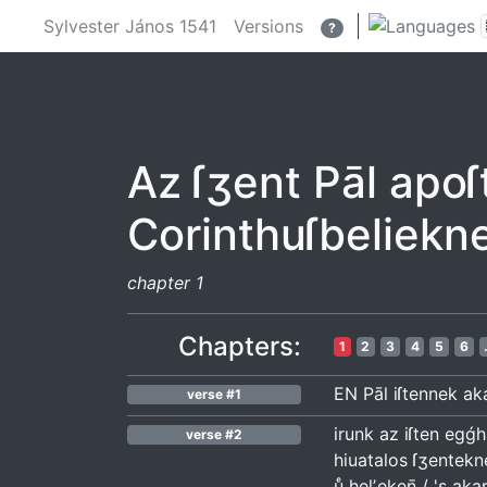
Sylvester János 1541
Versions
?
Az ſʒent Pāl apoſt
Corinthuſbeliekne
chapter 1
Chapters:
1
2
3
4
5
6
EN Pāl iſtennek aka
verse #1
irunk az iſten egǵh
verse #2
hiuatalos ſʒentekn
uͤ helʼeken̄ / 's akar