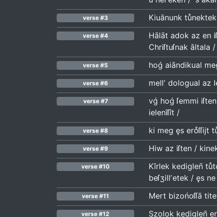
Kiuānunk tuͤnektek a
verse #3
Hālāt adok az en iſ
verse #4
Chriſtuſnak āltala /
hoǵ aiāndikual meg
verse #5
mellʼ dologual az I
verse #6
vǵ hoǵ ſemmi iſten
verse #7
ielenîſît /
ki meg ęs eroͤſſijt 
verse #8
Hiw az iſten / kinek
verse #9
Kîrlek kediglen̄ tuͤ
verse #10
beſʒillʼetek / ęs n
Mert bizońoſſā titet
verse #11
Szolok kediglen̄ er
verse #12