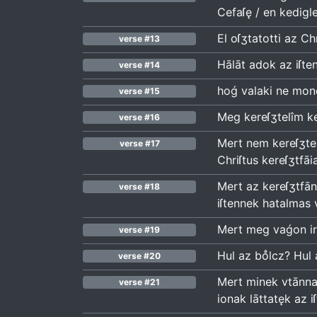
Cefaſę / en kediglen
El oſʒtatotti az Ch
verse #13
Hālāt adok az iſten
verse #14
hoǵ valaki ne mon
verse #15
Meg kereſʒtelîm ke
verse #16
Mert nem kereſʒtel
verse #17
Chriſtus kereſʒtfāia
Mert az kereſʒtfāna
verse #18
iſtennek hatalmas 
Mert meg vaǵon iru
verse #19
Hul az boͤlcz? Hul 
verse #20
Mert minek vtānna a
verse #21
ionak lāttatęk az i