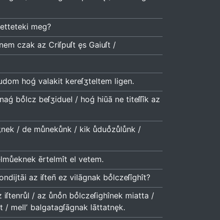
lketteteki meg?
anem czak az Criſpuſt ęs Gaiuſt /
udom hoǵ valakit kereſʒteltem ligen.
ǵ boͤlcz beſʒiduel / hoǵ hiūā ne titeſſîk az
 / de muͤnekuͤnk / kik uͤduoͤzuͤluͤnk /
elmuͤeknek ērtelmît el vetem.
ijtāi az iſten̄ ez vilāgnak boͤlczeſîghît?
tenruͤl / az uͤnoͤn boͤlczeſighînek miatta /
et / mellʼ balgatagſāgnak lāttatnęk.