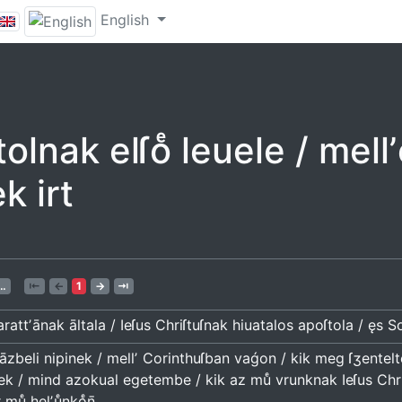
English
olnak elſoͤ leuele / mell
k irt
…
⇤
←
1
→
⇥
rattʼānak āltala / Ieſus Chriſtuſnak hiuatalos apoſtola / ęs S
āzbeli nipinek / mellʼ Corinthuſban vaǵon / kik meg ſʒentelte
ek / mind azokual egetembe / kik az muͤ vrunknak Ieſus Chriſ
 muͤ helʼuͤnkoͤn̄.