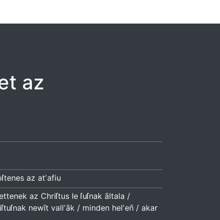
ʼet az
oſtenes az atʼafiu
ttenek az Chriſtus Ie ſuſnak āltala /
tuſnak newît vallʼāk / minden helʼen̄ / akar