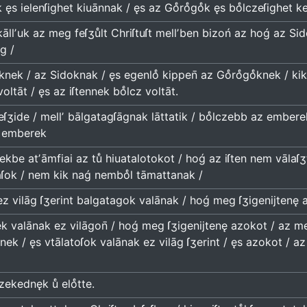
ęs ielenſighet kiuānnak / ęs az Goͤroͤgoͤk ęs boͤlczeſighet k
kāllʼuk az meg feſʒuͤlt Chriſtuſt mellʼben bizoń az hoǵ az S
g /
ek / az Sidoknak / ęs egenloͤ kippen̄ az Goͤroͤgoͤknek / kik 
oltāt / ęs az iſtennek boͤlcz voltāt.
ſʒide / mellʼ bālgatagſāgnak lāttatik / boͤlczebb az emberekn
z emberek
ekbe atʼāmfiai az tuͤ hiuatalotokot / hoǵ az iſten nem vālaſʒt
maſok / nem kik naǵ nemboͤl tāmattanak /
z vilāg ſʒerint balgatagok valānak / hoǵ meg ſʒigenijtenę az
ek valānak ez vilāgon̄ / hoǵ meg ſʒigenijtenę azokot / az mell
nek / ęs vtālatoſok valānak ez vilāg ſʒerint / ęs azokot / 
zekednęk uͤ eloͤtte.