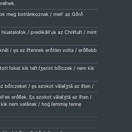
ereſnek.
idok meg botrānkoznak / mellʼ az Goͤroͤ
hiuataloſok / predikāllʼuk az Chriſtuſt / mint
ēl / ęs az iſtennek eroͤtlen volta / eroͤſſebb
ott ſokat kik teſt ſʒerint boͤlczek / nem kik
 boͤlczeket / ęs azokot vālaſʒtā az iſten /
ʼek eroͤſſek. Ęs azokot vālaſʒtā az iſten /
az kik nem valānak / hoǵ ſemmię tennę