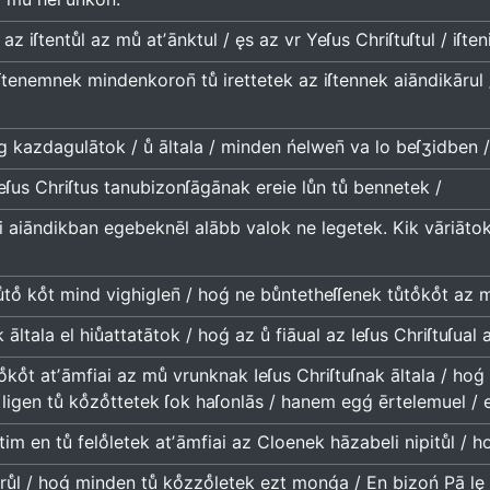
z iſtentuͤl az muͤ atʼānktul / ęs az vr Yeſus Chriſtuſtul / iſte
tenemnek mindenkoron̄ tuͤ irettetek az iſtennek aiāndikārul /
 kazdagulātok / uͤ āltala / minden ńelwen̄ va lo beſʒidben
eſus Chriſtus tanubizonſāgānak ereie luͤn tuͤ bennetek /
i aiāndikban egebeknēl alābb valok ne legetek. Kik vāriātok
tuͤtoͤ koͤt mind vighiglen̄ / hoǵ ne buͤntetheſſenek tuͤtoͤkoͤt az
 āltala el hiuͤattatātok / hoǵ az uͤ fiāual az Ieſus Chriſtuſual
toͤkoͤt atʼāmfiai az muͤ vrunknak Ieſus Chriſtuſnak āltala / hoǵ
e ligen tuͤ koͤzoͤttetek ſok haſonlās / hanem egǵ ērtelemuel / e
im en tuͤ feloͤletek atʼāmfiai az Cloenek hāzabeli nipituͤl / h
ruͤl / hoǵ minden tuͤ koͤzzoͤletek ezt monǵa / En bizoń Pā lę