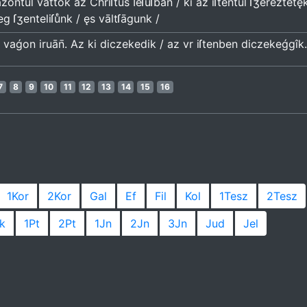
azontul vattok az Chriſtus Ieſuſban / ki az iſtentuͤl ſʒereztet
g ſʒenteliſuͤnk / ęs vāltſāgunk /
vaǵon iruān̄. Az ki diczekedik / az vr iſtenben diczekeǵgîk.
7
8
9
10
11
12
13
14
15
16
1Kor
2Kor
Gal
Ef
Fil
Kol
1Tesz
2Tesz
k
1Pt
2Pt
1Jn
2Jn
3Jn
Jud
Jel