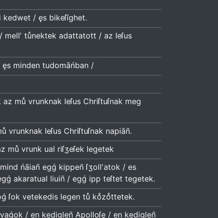
ni kedwet / ęs bikeſîghet.
 mellʼ tuͤnektek adattatott / az Ieſus
 / ęs minden tudomāńban /
 az muͤ vrunknak Ieſus Chriſtuſnak meg
 muͤ vrunknak Ieſus Chriſtuſnak napiān̄.
 az muͤ vrunk ual riſʒeſek legetek
 mind ńāian̄ egǵ kippen̄ ſʒollʼatok / es
gǵ akaratual liuin̄ / egǵ ipp teſtet tegetek.
oǵ ſok vetekedis legen tuͤ koͤzoͤttetek.
 vaǵok / en kediglen̄ Apolloſę / en kediglen̄