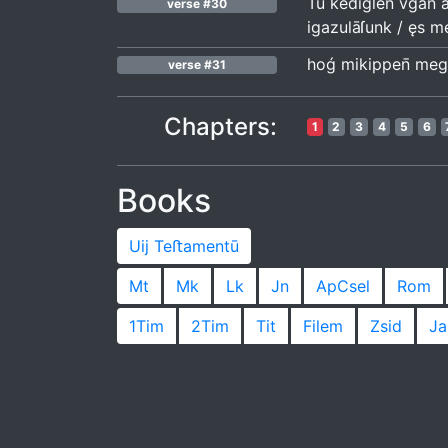
Tuͤ kediglen̄ vǵan 
verse #30
igazulāſunk / ęs me
hoǵ mikippen̄ meg 
verse #31
Chapters:
1
2
3
4
5
6
Books
Uij Teﬅamentū
Mt
Mk
Lk
Jn
ApCsel
Rom
1Tim
2Tim
Tit
Filem
Zsid
Ja