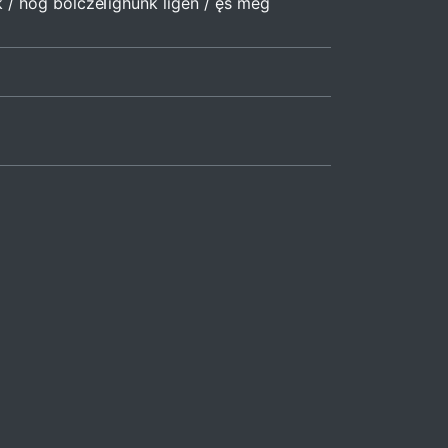
ęk / hoǵ boͤlczeſighuͤnk ligen / ęs meg