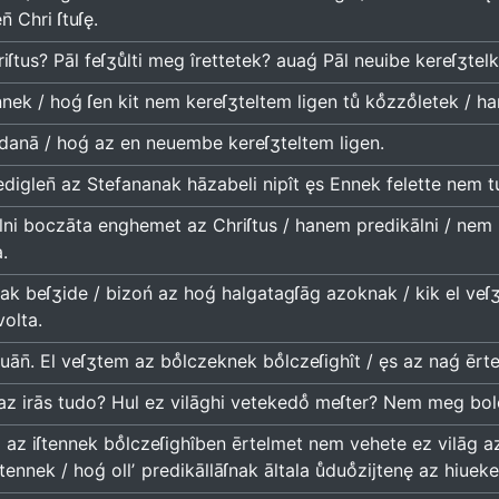
̄ Chri ſtuſę.
riſtus? Pāl feſʒuͤlti meg îrettetek? auaǵ Pāl neuibe kereſʒte
nek / hoǵ ſen kit nem kereſʒteltem ligen tuͤ koͤzzoͤletek / h
danā / hoǵ az en neuembe kereſʒteltem ligen.
diglen̄ az Stefananak hāzabeli nipît ęs Ennek felette nem t
ni boczāta enghemet az Chriſtus / hanem predikālni / nem na
.
k beſʒide / bizoń az hoǵ halgatagſāg azoknak / kik el veſʒnek
volta.
ān̄. El veſʒtem az boͤlczeknek boͤlczeſighît / ęs az naǵ ērt
az irās tudo? Hul ez vilāghi vetekedoͤ meſter? Nem meg bolond
z iſtennek boͤlczeſighîben ērtelmet nem vehete ez vilāg az iſ
ſtennek / hoǵ ollʼ predikāllāſnak āltala uͤduoͤzijtenę az hiuek