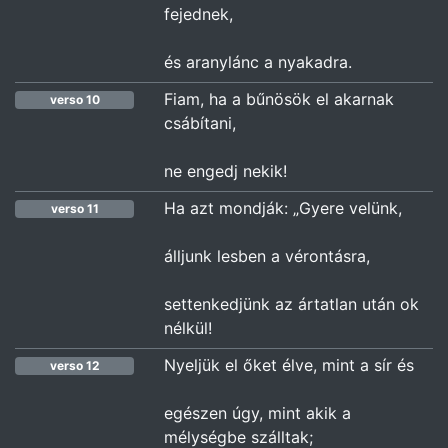
fejednek,
és aranylánc a nyakadra.
Fiam, ha a bűnösök el akarnak
verso 10
csábítani,
ne engedj nekik!
Ha azt mondják: „Gyere velünk,
verso 11
álljunk lesben a vérontásra,
settenkedjünk az ártatlan után ok
nélkül!
Nyeljük el őket élve, mint a sír és
verso 12
egészen úgy, mint akik a
mélységbe szálltak;