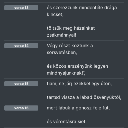
és szerezzünk mindenféle drága
verso 13
kincset,
töltsük meg házainkat
zsákmánnyal!
Végy részt köztünk a
verso 14
sorsvetésben,
és közös erszényünk legyen
mindnyájunknak!”,
fiam, ne járj ezekkel egy úton,
verso 15
tartsd vissza a lábad ösvényüktől,
mert lábuk a gonosz felé fut,
verso 16
és vérontásra siet.