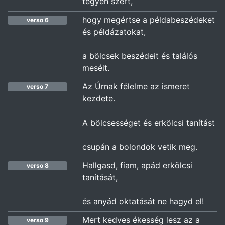
tegyen szert,
hogy megértse a példabeszédeket
verso 6
és példázatokat,
a bölcsek beszédeit és találós
meséit.
Az Úrnak félelme az ismeret
verso 7
kezdete.
A bölcsességet és erkölcsi tanítást
csupán a bolondok vetik meg.
Hallgasd, fiam, apád erkölcsi
verso 8
tanítását,
és anyád oktatását ne hagyd el!
Mert kedves ékesség lesz az a
verso 9