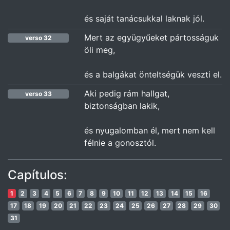
és saját tanácsukkal laknak jól.
Mert az együgyűeket pártosságuk
verso 32
öli meg,
és a balgákat önteltségük veszti el.
Aki pedig rám hallgat,
verso 33
biztonságban lakik,
és nyugalomban él, mert nem kell
félnie a gonosztól.
Capítulos:
1
2
3
4
5
6
7
8
9
10
11
12
13
14
15
16
17
18
19
20
21
22
23
24
25
26
27
28
29
30
31