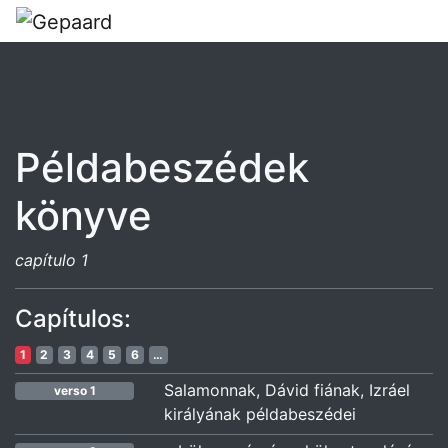
Példabeszédek
könyve
capítulo 1
Capítulos:
1
2
3
4
5
6
…
Salamonnak, Dávid fiának, Izráel
verso 1
királyának példabeszédei