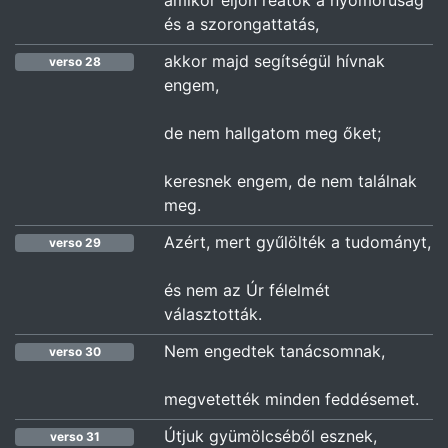
amikor eljön reátok a nyomorúság
és a szorongattatás,
akkor majd segítségül hívnak
verso 28
engem,
de nem hallgatom meg őket;
keresnek engem, de nem találnak
meg.
Azért, mert gyűlölték a tudományt,
verso 29
és nem az Úr félelmét
választották.
Nem engedtek tanácsomnak,
verso 30
megvetették minden feddésemet.
Útjuk gyümölcséből esznek,
verso 31