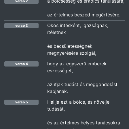
a bölcsesség és erkölcs tanulására,
verso 2
az értelmes beszéd megértésére.
Okos intésként, igazságnak,
verso 3
ítéletnek
és becsületességnek
megnyerésére szolgál,
hogy az egyszerű emberek
verso 4
eszességet,
az ifjak tudást és meggondolást
kapjanak.
Hallja ezt a bölcs, és növelje
verso 5
tudását,
és az értelmes helyes tanácsokra