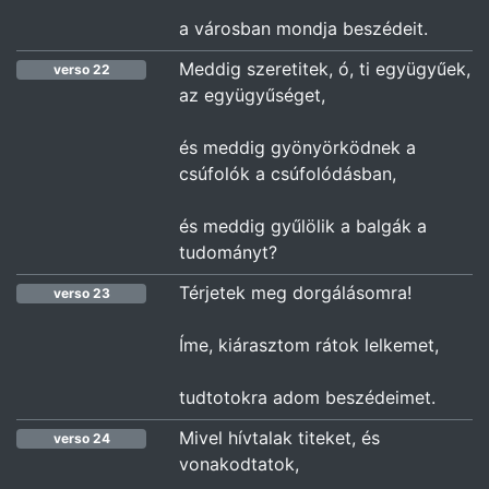
a városban mondja beszédeit.
Meddig szeretitek, ó, ti együgyűek,
verso 22
az együgyűséget,
és meddig gyönyörködnek a
csúfolók a csúfolódásban,
és meddig gyűlölik a balgák a
tudományt?
Térjetek meg dorgálásomra!
verso 23
Íme, kiárasztom rátok lelkemet,
tudtotokra adom beszédeimet.
Mivel hívtalak titeket, és
verso 24
vonakodtatok,