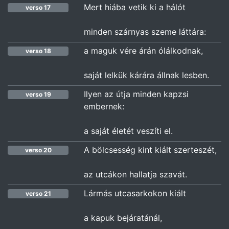
Mert hiába vetik ki a hálót
verso 17
minden szárnyas szeme láttára:
a maguk vére árán ólálkodnak,
verso 18
saját lelkük kárára állnak lesben.
Ilyen az útja minden kapzsi
verso 19
embernek:
a saját életét veszíti el.
A bölcsesség kint kiált szerteszét,
verso 20
az utcákon hallatja szavát.
Lármás utcasarkokon kiált
verso 21
a kapuk bejáratánál,