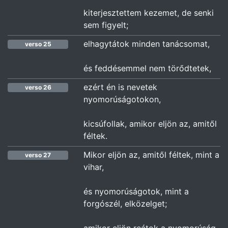
kiterjesztettem kezemet, de senki
sem figyelt;
elhagytátok minden tanácsomat,
verso 25
és feddésemmel nem törődtetek,
ezért én is nevetek
verso 26
nyomorúságotokon,
kicsúfollak, amikor eljön az, amitől
féltek.
Mikor eljön az, amitől féltek, mint a
verso 27
vihar,
és nyomorúságotok, mint a
forgószél, elközelget;