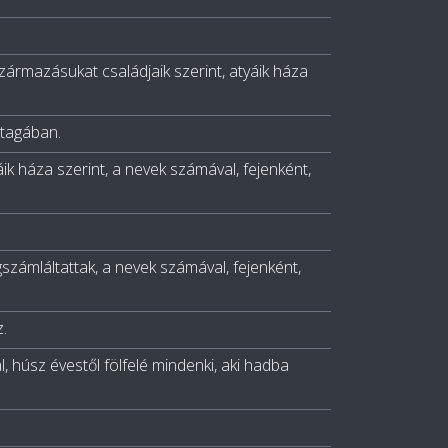
ármazásukat családjaik szerint, atyáik háza
atagában.
yáik háza szerint, a nevek számával, fejenként,
egszámláltattak, a nevek számával, fejenként,
.
l, húsz évestől fölfelé mindenki, aki hadba