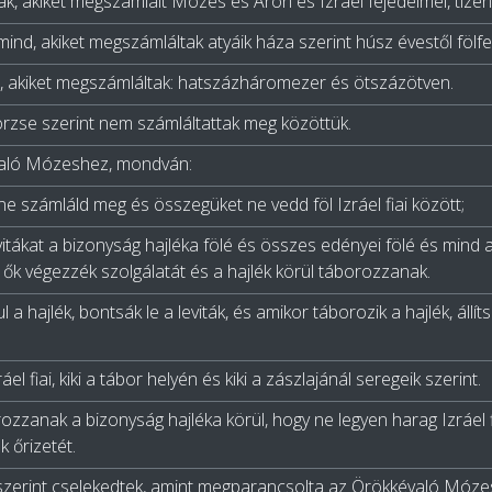
, akiket megszámlált Mózes és Áron és Izráel fejedelmei, tizenké
i, mind, akiket megszámláltak atyáik háza szerint húsz évestől föl
, akiket megszámláltak: hatszázháromezer és ötszázötven.
törzse szerint nem számláltattak meg közöttük.
való Mózeshez, mondván:
ne számláld meg és összegüket ne vedd föl Izráel fiai között;
tákat a bizonyság hajléka fölé és összes edényei fölé és mind af
 ők végezzék szolgálatát és a hajlék körül táborozzanak.
 a hajlék, bontsák le a leviták, és amikor táborozik a hajlék, állítsá
l fiai, kiki a tábor helyén és kiki a zászlajánál seregeik szerint.
rozzanak a bizonyság hajléka körül, hogy ne legyen harag Izráel fi
 őrizetét.
 aszerint cselekedtek, amint megparancsolta az Örökkévaló Móze