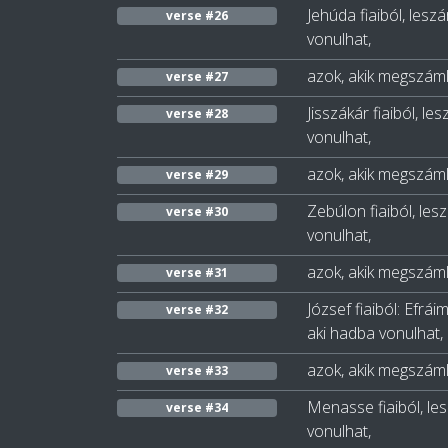
Jehúda fiaiból, lesz
verse #26
vonulhat,
azok, akik megszáml
verse #27
Jisszákár fiaiból, le
verse #28
vonulhat,
azok, akik megszámlá
verse #29
Zebúlon fiaiból, les
verse #30
vonulhat,
azok, akik megszáml
verse #31
József fiaiból: Efrái
verse #32
aki hadba vonulhat,
azok, akik megszámlá
verse #33
Menasse fiaiból, les
verse #34
vonulhat,