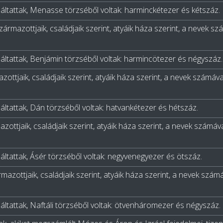
áltattak, Menasse törzséből voltak: harminckétezer és kétszáz.
származottjaik, családjaik szerint, atyáik háza szerint, a nevek s
áltattak, Benjámin törzséből voltak: harmincötezer és négyszáz.
azottjaik, családjaik szerint, atyáik háza szerint, a nevek számáva
áltattak, Dán törzséből voltak: hatvankétezer és hétszáz.
mazottjaik, családjaik szerint, atyáik háza szerint, a nevek számáv
áltattak, Ásér törzséből voltak: negyvenegyezer és ötszáz.
ármazottjaik, családjaik szerint, atyáik háza szerint, a nevek szám
áltattak, Naftáli törzséből voltak: ötvenháromezer és négyszáz.