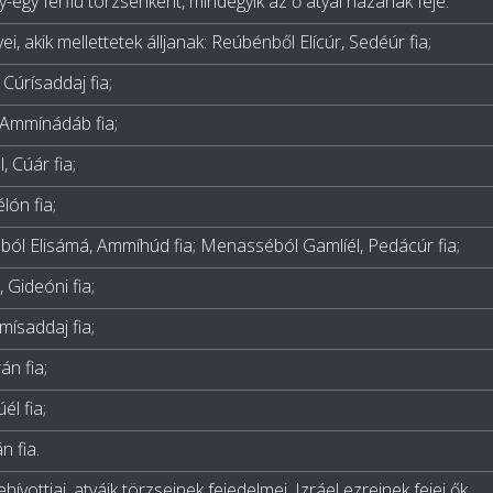
y-egy férfiú törzsenként, mindegyik az ő atyái házának feje.
ei, akik mellettetek álljanak: Reúbénből Elícúr, Sedéúr fia;
Cúrísaddaj fia;
Ammínádáb fia;
, Cúár fia;
lón fia;
imból Elisámá, Ammíhúd fia; Menasséból Gamlíél, Pedácúr fia;
 Gideóni fia;
ísaddaj fia;
án fia;
él fia;
n fia.
vottjai, atyáik törzseinek fejedelmei, Izráel ezreinek fejei ők.