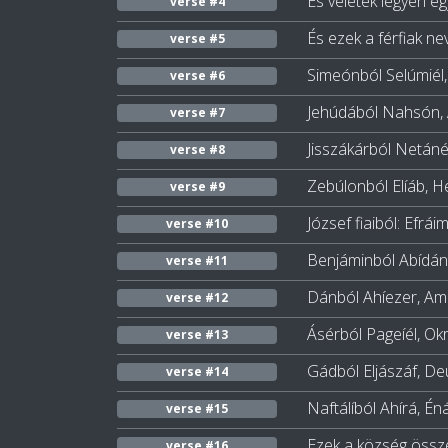
És veletek legyen eg
verse #4
És ezek a férfiak nev
verse #5
Simeónból Selúmiél, 
verse #6
Jehúdából Nahsón, 
verse #7
Jisszákárból Netánél
verse #8
Zebúlonból Elíáb, Hé
verse #9
József fiaiból: Efrá
verse #10
Benjáminból Abídán,
verse #11
Dánból Ahíezer, Amm
verse #12
Ásérból Pageíél, Okr
verse #13
Gádból Eljászáf, Deú
verse #14
Naftálíból Ahírá, Éná
verse #15
Ezek a község összehí
verse #16