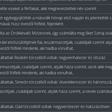
tte ezeket a férfiakat, akik megneveztettek név szerint.
t egybegyüjtötték a második hónap első napján és jelentették sz
mával, húsz évestől fölfelé, fejenként.
ta az Örökkévaló Mózesnek, úgy számlálta meg őket Színaj siv
ráel elsőszülöttjének fiai, leszármazottjaik, családjaik szerint at
vestől fölfelé mindenki, aki hadba vonulhat,
áltattak Reúbén törzséből voltak: negyvenhatezer és ötszáz.
ármazottjaik, családjaik szerint, atyáik háza szerint, azok akik m
estől fölfelé mindenki, aki hadba vonulhat,
áltattak, Simeón törzséből voltak: ötvenkilencezer és háromszáz
azottjaik, családjaik szerint, atyáik háza szerint, a nevek számáva
áltattak, Gád törzséből voltak: negyvenötezer és hatszázötven.