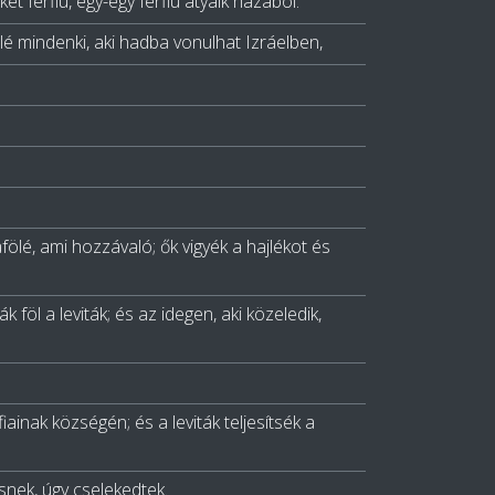
t férfiú, egy-egy férfiú atyáik házából.
felé mindenki, aki hadba vonulhat Izráelben,
ölé, ami hozzávaló; ők vigyék a hajlékot és
k föl a leviták; és az idegen, aki közeledik,
ainak községén; és a leviták teljesítsék a
snek, úgy cselekedtek.