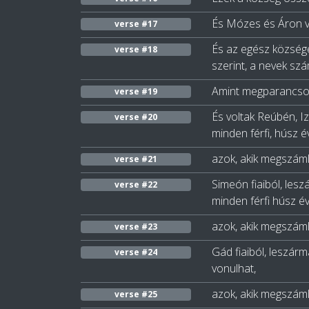
És Mózes és Áron ve
verse #17
És az egész községe
verse #18
szerint, a nevek szá
Amint megparancsol
verse #19
És voltak Reúbén, Iz
verse #20
minden férfi, húsz é
azok, akik megszáml
verse #21
Simeón fiaiból, lesz
verse #22
minden férfi húsz év
azok, akik megszáml
verse #23
Gád fiaiból, leszárm
verse #24
vonulhat,
azok, akik megszáml
verse #25