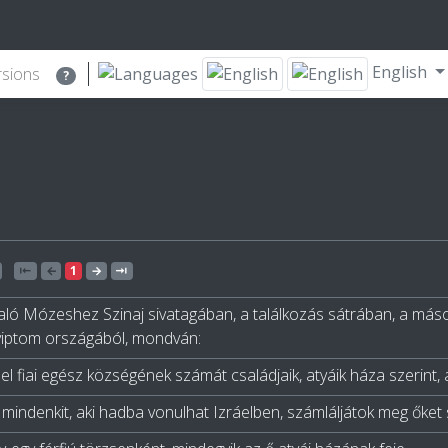
English
rsions
?
⇤
←
1
→
⇥
aló Mózeshez Szinaj sivatagában, a találkozás sátrában, a más
yiptom országából, mondván:
áel fiai egész községének számát családjaik, atyáik háza szerint,
 mindenkit, aki hadba vonulhat Izráelben, számláljátok meg őket s