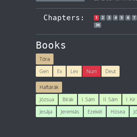
Chapters:
1
2
3
4
5
6
7
36
Books
Tóra
Gen
Ex
Lev
Num
Deut
Haftárák
Józsua
Bírák
I. Sám
II. Sám
I. Kir
Jesája
Jeremiás
Ezekiél
Hósea
J