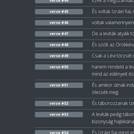
Ezek a megszámláltak
verse #44
És voltak Izráel fia
verse #45
voltak valamennyien
verse #46
De a leviták atyáik 
verse #47
És szólt az Örökké
verse #48
Csak a Lévi törzsét 
verse #49
hanem rendeld a levi
verse #50
mind az edényeit és
És amikor útnak indul
verse #51
ölessék meg.
És táborozzanak Izráe
verse #52
A leviták pedig tábo
verse #53
bizonyság hajlékának
És Izráel fiai mind
verse #54