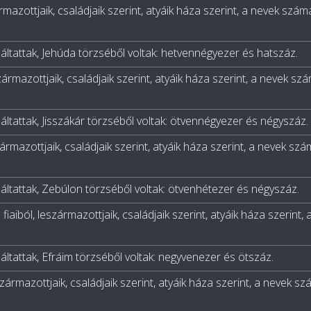
ármazottjaik, családjaik szerint, atyáik háza szerint, a nevek szám
áltattak, Jehúda törzséből voltak: hetvennégyezer és hatszáz.
származottjaik, családjaik szerint, atyáik háza szerint, a nevek sz
ltattak, Jisszákár törzséből voltak: ötvennégyezer és négyszáz.
zármazottjaik, családjaik szerint, atyáik háza szerint, a nevek szá
áltattak, Zebúlon törzséből voltak: ötvenhétezer és négyszáz.
m fiaiból, leszármazottjaik, családjaik szerint, atyáik háza szerint
ltattak, Efráim törzséből voltak: negyvenezer és ötszáz.
zármazottjaik, családjaik szerint, atyáik háza szerint, a nevek sz