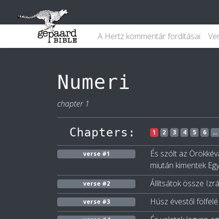
A Hertz kommentár fordításai
Ve
Numeri
chapter 1
Chapters:
1
2
3
4
5
6
…
És szólt az Örökkév
verse #1
miután kimentek Eg
Állítsátok össze Izr
verse #2
Húsz évestől fölfelé
verse #3