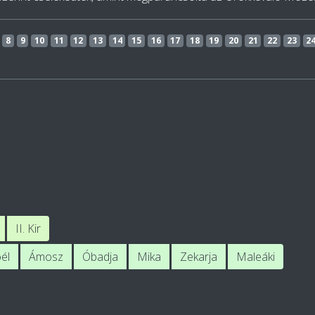
8
9
10
11
12
13
14
15
16
17
18
19
20
21
22
23
2
II. Kir
óél
Ámosz
Óbadja
Mika
Zekarja
Maleáki