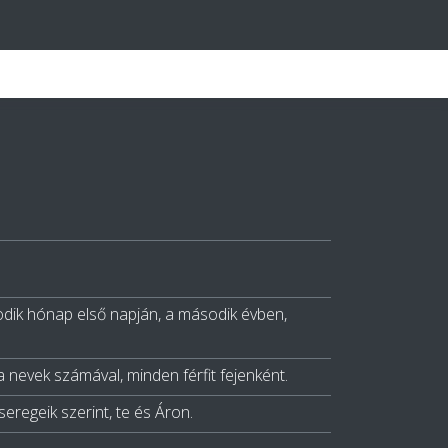
odik hónap első napján, a második évben,
 a nevek számával, minden férfit fejenként.
eregeik szerint, te és Áron.