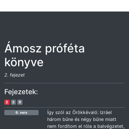
Ámosz próféta
könyve
2. fejezet
Fejezetek:
2
3
9
Így szól az Örökkévaló: Izráel
6. vers
három bűne és négy bűne miatt
nem fordítom el róla a balvégzetet,