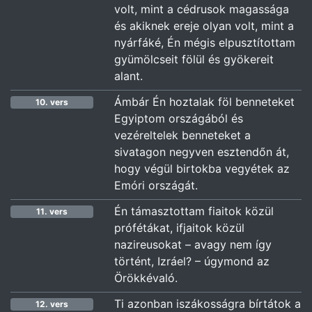
volt, mint a cédrusok magassága
és akiknek ereje olyan volt, mint a
nyárfáké, Én mégis elpusztítottam
gyümölcseit fölül és gyökereit
alant.
Ámbár Én hoztalak föl benneteket
10. vers
Egyiptom országából és
vezéreltelek benneteket a
sivatagon negyven esztendőn át,
hogy végül birtokba vegyétek az
Emóri országát.
Én támasztottam fiaitok közül
11. vers
prófétákat, ifjaitok közül
nazireusokat – avagy nem így
történt, Izráel? – úgymond az
Örökkévaló.
Ti azonban iszákosságra bírtátok a
12. vers