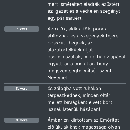
mert ismételten eladták ezüstért
az igazat és a védtelen szegényt
egy pár saruért.
Azok ők, akik a föld porára
7. vers
áhítoznak és a szegények fejére
bosszút lihegnek, az
alázatoslelkűek útját
összekuszálják, míg a fiú az apával
együtt jár a bűn útján, hogy
megszentségtelenítsék szent
Nevemet
és zálogba vett ruhákon
8. vers
terpeszkednek, minden oltár
mellett bírságként elvett bort
isznak Istenük házában!
Ámbár én kiirtottam az Emóritát
9. vers
előlük, akiknek magassága olyan