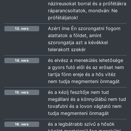
názireusokat borral és a prófétákra
ráparancsoltatok, mondván: Ne
prófétáljatok!
Azért íme Én szorongatni fogom
13. vers
alattatok a földet, amint
szorongatja azt a kévékkel
telerakott szekér
és elvész a menekülés lehetősége
14. vers
a gyors futó elől és az erőset nem
tartja fönn ereje és a hős vitéz
nem tudja megmenteni önmagát
és a kézíj feszítője nem tud
15. vers
megállani és a könnyűlábú nem tud
tovafutni és a lovon vágtató nem
tudja megmenteni önmagát
és a legbátrabb szívű a hősök
16. vers