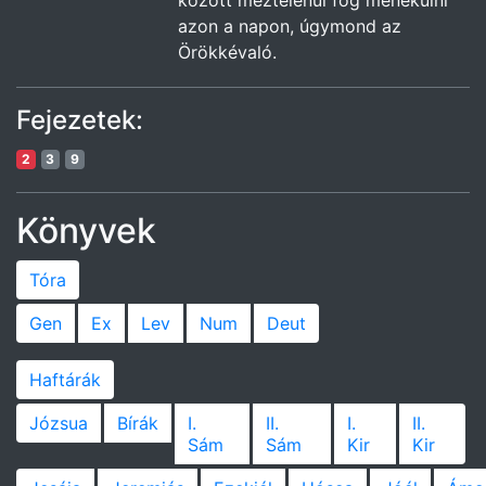
között meztelenül fog menekülni
azon a napon, úgymond az
Örökkévaló.
Fejezetek:
2
3
9
Könyvek
Tóra
Gen
Ex
Lev
Num
Deut
Haftárák
Józsua
Bírák
I.
II.
I.
II.
Sám
Sám
Kir
Kir