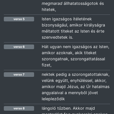
megmarad
állhatatosságotok és
hitetek,
Isten igazságos ítéletének
verso 5
bizonyságául, amikor királyságra
méltatott titeket az Isten és érte
szenvedtetek is.
Hát ugyan nem igazságos az Isten,
verso 6
amikor azoknak, akik titeket
szorongatnak, szorongattatással
fizet,
nektek pedig a szorongatottaknak,
verso 7
velünk együtt, enyhüléssel, akkor,
amikor majd Jézus, az Úr hatalmas
angyalaival a mennyből jövet
lelepleződik
lángoló tűzben. Akkor majd
verso 8