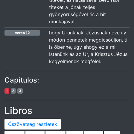
titeket, és hatalmával betöltsön
titeket a jónak teljes
gyönyörűségével és a hit
munkájával,
hogy Urunknak, Jézusnak neve ily
verso 12
módon bennetek megdicsőüljön, ti
is őbenne, úgy ahogy ez a mi
Istenünk és az Úr, a Krisztus Jézus
kegyelmének megfelel.
Capítulos:
1
2
3
Libros
Ószövetség részletek