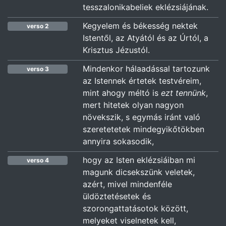
tesszalonikabeliek eklézsiájának.
Kegyelem és békesség nektek
verso 2
Istentől, az Atyától és az Úrtól, a
Krisztus Jézustól.
Mindenkor hálaadással tartozunk
verso 3
az Istennek értetek testvéreim,
mint ahogy méltó is
ezt tennünk
,
mert hitetek olyan nagyon
növekszik, s egymás iránt való
szeretetetek mindegyikőtökben
annyira sokasodik,
hogy az Isten eklézsiáiban mi
verso 4
magunk dicsekszünk veletek,
azért, mivel mindenféle
üldöztetésetek és
szorongattatásotok között,
melyeket viselnetek kell,