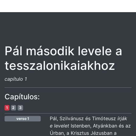
Pál második levele a
tesszalonikaiakhoz
capítulo 1
Capítulos:
1
2
3
Pál, Szilvánusz és Timóteusz
írják
verso 1
e levelet
Istenben, Atyánkban és az
Úrban, a Krisztus Jézusban a