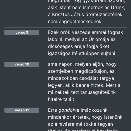
megtorlást fog gyakorolni azokon,
akik Istent nem ismernek és Urunk,
a Krisztus Jézus örömüzenetének
nem engedelmeskednek.
Ezek örök veszedelemmel fognak
verso 9
lakolni, mellyel az Úr orcája és
dicsőséges ereje fogja őket
igazságos ítéletképpen sújtani
ama napon, melyen eljön, hogy
verso 10
szentjeiben megdicsőüljön, és
mindazokban csodálat tárgya
legyen, akik benne hittek. Mert a
mi nektek tett tanúságtételünk
hitelre talált.
Erre
gondolva
imádkozunk
verso 11
mindenkor értetek, hogy Istenünk
az elhívásra méltókká tegyen